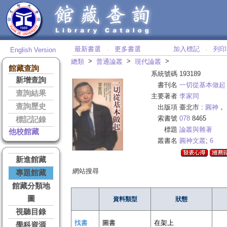
最新書選
更多書選
加入標記
列印
English Version
‧
‧
>
>
>
總類
普通論叢
現代論叢
館藏查詢
系統號碼
193189
新增查詢
書刊名
一切從基本做起
查詢結果
主要著者
李家同
查詢歷史
出版項
臺北市 :
圓神
， 
索書號
078
8465
標記記錄
標題
論叢與雜著
他校館藏
叢書名
圓神文叢
;
6
新進館藏
網站搜尋
專題館藏
館藏分類地
圖
資料類型
狀態
視聽目錄
找書
圖書
在架上
學科資源