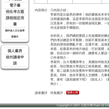
電子書
內容簡介
◎內容介紹：
招生考古題
李家同是出版界的傳奇！他的書雖未本本
課程指定用
法與建議的書。這是李家同在這個是非混
注意基本，所有的一切都將崩塌瓦解。一
書
作法是相當不耀眼的。
國科會人文社會專
在科技上，我們總想要跟上先進國家的腳
題書目
們的考試總是非常艱難，但卻不重視基本
景區的環境卻髒亂不堪，交通不便。這就
本面，從最基本的地方做起，打好基礎，
個人書房
聽，但在任何一個時代裡，總要有人要說
校外讀者申
◎作者簡介：
李家同，台大電機系學士，美國加州柏克
請
校長，現任暨南大學資訊工程系教授。獲
獎、第二屆東元科技獎和中華民國資訊學
委員。同時，他非常重視人文關懷，凡事
寄。著有《讓高牆倒下吧》《陌生人》《
簡介）。
讀者書評
尚無書評，
Copyright © 2007 元智大學(Yuan Ze U