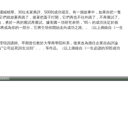
縮精華。30位名家典評、500則成功箴言。有一個故事中，如果你把一隻
它們就放棄再跳了，接著把蓋子打開，它們再也不往外跳了，不再嘗試了。
，勇於一再的嘗試再嘗試。據美國一項研究表明，“85﹪的成功決定於個
德將成為你的一部分，它將引領你開始走向成功之路。。（以上摘錄自《一生
理培訓講師。早期曾任教於大學商學院科系，後來改為擔任企業自由評論
”“公司起死回生法則”．．．等作品。（以上摘錄自《一生必讀的30部成功
38800