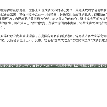
生命得以延續更生，世界上30位成功大師的嘔心力作，最經典成功學名著中的濃
快就會跳出來，當你用蓋子蓋住一小段時間，起先它們會瘋狂的亂跳，但很快的
玻璃柸”內，自已就要培養積極的心態，樹立個人的自信心，堅持成功不懈的努力
成功的保障，就在於自已個性的投資，所以當你閱讀本書後，這些成功大師的品
介）。
究企業成敗及商業管理理論，亦是國內知名諮詢顧問師，曾應聘於各大企業之管
家。其所發表言論已不計其數。曾著有“企業成敗論”“管理簡單法則”“成功英雄論
right © 2007 元智大學(Yuan Ze University) ‧ 桃園縣中壢市 320 遠東路135號 ‧ (03)46