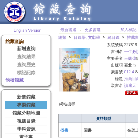
最新書選
更多書選
加入標記
English Version
‧
>
>
>
總類
目錄學; 文獻學
總目錄
推薦
館藏查詢
系統號碼
227619
新增查詢
書刊名
一生必
查詢結果
主要著者
王凱偉
查詢歷史
出版項
臺北市 
索書號
012.4
8
標記記錄
標題
推薦目
他校館藏
叢書名
讀遍天
新進館藏
網站搜尋
專題館藏
館藏分類地圖
資料類型
視聽目錄
學科資源
找書
圖書
在架
電子書