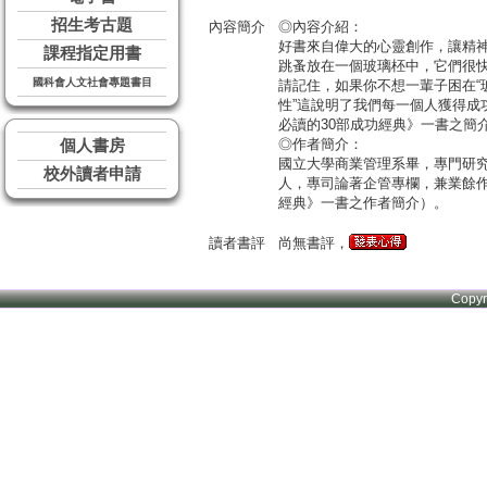
招生考古題
內容簡介
◎內容介紹：
好書來自偉大的心靈創作，讓精神
課程指定用書
跳蚤放在一個玻璃柸中，它們很
國科會人文社會專題書目
請記住，如果你不想一輩子困在“
性”這說明了我們每一個人獲得
必讀的30部成功經典》一書之簡
◎作者簡介：
個人書房
國立大學商業管理系畢，專門研
校外讀者申請
人，專司論著企管專欄，兼業餘作
經典》一書之作者簡介）。
讀者書評
尚無書評，
Copy