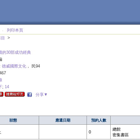
列印本頁
‧
>
書目
讀的30部成功經典
編
:
德威國際文化
， 民94
467
錄
下
;
14
分享▼
狀態
應還日期
預約人數
總館
上
0
密集書區