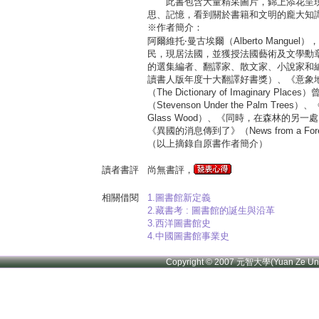
此書包含大量精采圖片，錦上添花呈現
思、記憶，看到關於書籍和文明的龐大知識
※作者簡介：
阿爾維托‧曼古埃爾（Alberto Man
民，現居法國，並獲授法國藝術及文學勳
的選集編者、翻譯家、散文家、小說家和編輯。
讀書人版年度十大翻譯好書獎）、《意象地圖》（Read
（The Dictionary of Imagi
（Stevenson Under the Palm Trees
Glass Wood）、《同時，在森林的另一處》（Mea
《異國的消息傳到了》（News from a For
（以上摘錄自原書作者簡介）
讀者書評
尚無書評，
相關借閱
1.圖書館新定義
2.藏書考 : 圖書館的誕生與沿革
3.西洋圖書館史
4.中國圖書館事業史
Copyright © 2007 元智大學(Yuan Ze U