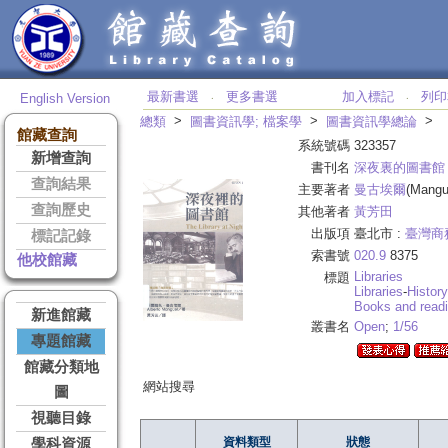
最新書選
更多書選
加入標記
列印
English Version
‧
‧
>
>
>
總類
圖書資訊學; 檔案學
圖書資訊學總論
館藏查詢
系統號碼
323357
新增查詢
書刊名
深夜裏的圖書館
查詢結果
主要著者
曼古埃爾
(Mangue
查詢歷史
其他著者
黃芳田
出版項
臺北市 :
臺灣商
標記記錄
索書號
020.9
8375
他校館藏
Libraries
標題
Libraries
-
History
Books and read
新進館藏
叢書名
Open
;
1/56
專題館藏
館藏分類地
網站搜尋
圖
視聽目錄
資料類型
狀態
學科資源