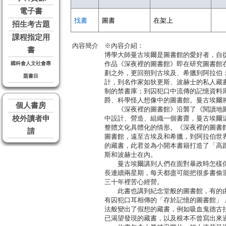
電子書
找書
圖書
在架上
招生考古題
課程指定用
內容簡介
※內容介紹：
書
博學大師曼古埃爾是圖書館的愛好者，自從
作品《深夜裡的圖書館》即在研究圖書館
國科會人文社會專
劃之外，更回朔到古埃及、希臘到阿拉伯；
題書目
計，到名作家如狄更斯、波赫士的私人藏
制的禁書庫；到囚犯口中流傳的記憶資料
爵、科學怪人想像中的圖書館。曼古埃爾
個人書房
《深夜裡的圖書館》沿襲了《閱讀地圖
校外讀者申
中設計、營造、組織一個書齋，曼古埃爾
整體文化具體化的情形。《深夜裡的圖書
請
圖書館，遠至古埃及和希臘，到阿拉伯世
的藏書，此君並為小開本書籍打造了「高
斯和波赫士在內。
曼古埃爾講到人們在面對暴政時怎樣保存
長連續兩星期，每天都盡可能把很多書偷
三十年裡苦心經營。
此書也講到紀念堂般的圖書館，有的由
有囚犯口耳相傳的「存於記憶的圖書館」
法般變出了假想的藏書，例如吸血鬼德古
已渴望發現的藏書，以及根本不曾寫出來