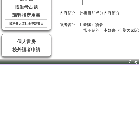
招生考古題
內容簡介
此書目前尚無內容簡介
課程指定用書
國科會人文社會專題書目
讀者書評
1.匿稱：讀者
非常不錯的一本好書~推薦大家閱
個人書房
校外讀者申請
Copy