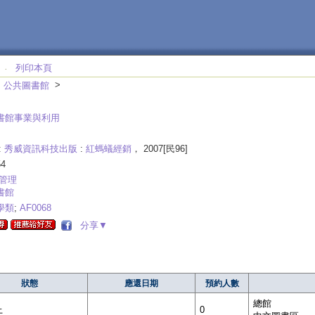
列印本頁
‧
>
；公共圖書館
書館事業與利用
:
秀威資訊科技出版
:
紅螞蟻經銷
， 2007[民96]
4
管理
書館
學類
;
AF0068
分享▼
狀態
應還日期
預約人數
總館
上
0