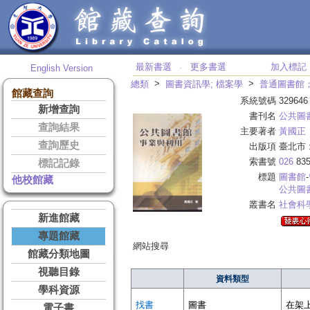
最新書選
更多書選
加入標記
English Version
‧
>
>
總類
圖書資訊學; 檔案學
普通圖書館
館藏查詢
系統號碼
329646
新增查詢
書刊名
公共圖
查詢結果
主要著者
黃國正
查詢歷史
出版項
臺北市 
索書號
026
835
標記記錄
標題
圖書館
-
他校館藏
公共圖
叢書名
社會科
新進館藏
專題館藏
網站搜尋
館藏分類地圖
視聽目錄
資料類型
學科資源
找書
圖書
在架
電子書