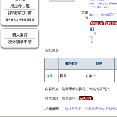
Gambling system
招生考古題
Probabilities
叢書
課程指定用書
inside
;
1win0009
名
國科會人文社會專題書目
分
個人書房
享
校外讀者申請
▼
網站搜尋
資料類型
狀態
找書
圖書
在架上
內容簡介
請利用網站搜尋，連結內容簡介
讀者書評
尚無書評，
相關借閱
1.赌神数学家 : 战胜拉斯维加斯和