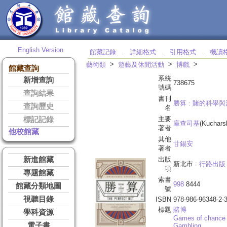
English Version
館藏記錄
詳細格式
引用格式
機讀
‧
‧
‧
>
>
>
藝術類
遊藝及休閒活動
博戲
館藏查詢
系統
新增查詢
738675
號碼
查詢結果
書刊
勝算
:
賭的科學與
查詢歷史
名
主要
標記記錄
庫查司基
(Kuchars
著者
他校館藏
其他
甘錫安
著者
新進館藏
出版
新北市 :
行路出版
項
專題館藏
索書
998
8444
館藏分類地圖
號
視聽目錄
ISBN
978-986-96348-2-
標題
賭博
學科資源
Games of chance 
電子書
Gambling