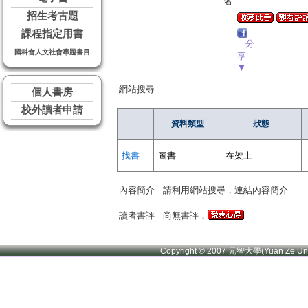
名
招生考古題
課程指定用書
分
國科會人文社會專題書目
享
▼
網站搜尋
個人書房
校外讀者申請
資料類型
狀態
找書
圖書
在架上
內容簡介
請利用網站搜尋，連結內容簡介
讀者書評
尚無書評，
Copyright © 2007 元智大學(Yuan Ze U