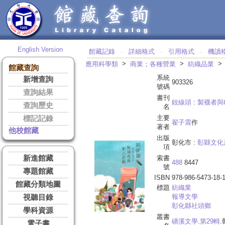
English Version
館藏記錄
詳細格式
引用格式
機讀
‧
‧
‧
>
>
應用科學類
商業；各種營業
紡織品業
館藏查詢
系統
新增查詢
903326
號碼
查詢結果
書刊
鉸線頭
:
製襪者與
查詢歷史
名
主要
標記記錄
翟子震
作
著者
他校館藏
出版
彰化市 :
彰縣文化
項
新進館藏
索書
488
8447
號
專題館藏
ISBN
978-986-5473-18-
館藏分類地圖
標題
紡織業
報導文學
視聽目錄
彰化縣社頭鄉
學科資源
叢書
磺溪文學
.
第29輯
電子書