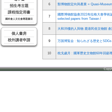
6
類博物館定向與產業 = Quasi-Museums : con
招生考古題
課程指定用書
國際博物館協會2022布拉格大會學術論文集= Th
7
selected papers from Taiwan /
國科會人文社會專題書目
8
大和洋樓的人與物 鹿港民俗文物館 創
個人書房
校外讀者申請
9
万国博覧会 : 知られざる歴史とSDGsと
10
枕戈歲月 : 國軍歷史文物館60年回顧專
Copy