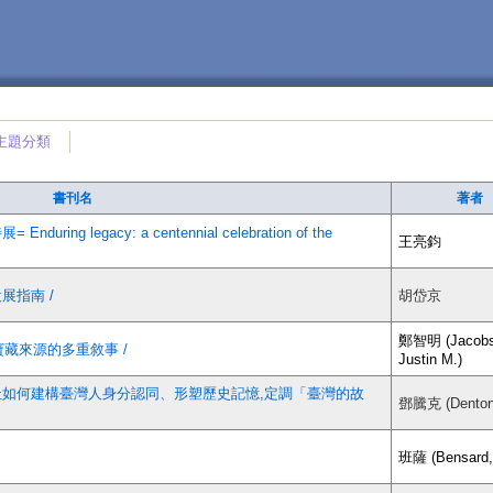
主題分類
書刊名
著者
g legacy: a centennial celebration of the
王亮鈞
展指南 /
胡岱京
鄭智明 (Jacobs
寶藏來源的多重敘事 /
Justin M.)
場址如何建構臺灣人身分認同、形塑歷史記憶,定調「臺灣的故
鄧騰克 (Denton,
班薩 (Bensard,