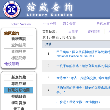
中文分類
西文分類
列印本頁
English Version
‧
‧
叢集結果
：
出版年
資料類型
館藏查詢
第 1 / 48 頁，共 472 筆
新增查詢
序號
查詢結果
查詢歷史
甲子萬年 : 國立故宮博物院百年院慶特展= Endurin
1
National Palace Museum /
標記記錄
他校館藏
2
一眼千年的相遇 : 給故宮觀光客的常設
新進館藏
3
大掠奪? : 考古、探險與交換, 博物館
專題館藏
博物館裡的臺灣史 : 博物館與紀念
館藏分類地圖
4
事」 /
視聽目錄
5
出發吧！環遊世界13大博物館 /
學科資源
電子書