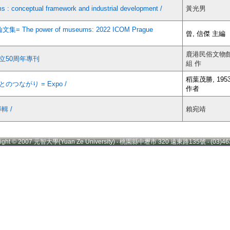
ceptual framework and industrial development /
黃光男
e power of museums: 2022 ICOM Prague
曾, 信傑 主編
鹿港民俗文物
立50周年專刊
組 作
稻葉茂勝, 195
のつながり = Expo /
作者
輯 /
賴宛靖
right © 2007 元智大學(Yuan Ze University) ‧ 桃園縣中壢市 320 遠東路135號 ‧ (03)46