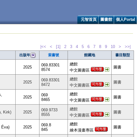
元智首頁
圖書館
個人Portal
|<<
<
[1]
2
3
4
5
6
7
8
9
10
>
>>|
索書號
館藏地
書目類型
出版年
總館
069.83301
2025
圖書
8574
中文圖書區
總館
069.83301
2025
圖書
8472
中文圖書區
總館
,
069
2025
圖書
8465
中文圖書區
總館
069.9733
 Kirk)
2025
圖書
8555
中文圖書區
總館
069.8
 Éva)
2025
圖書
845
繪本漫畫專區