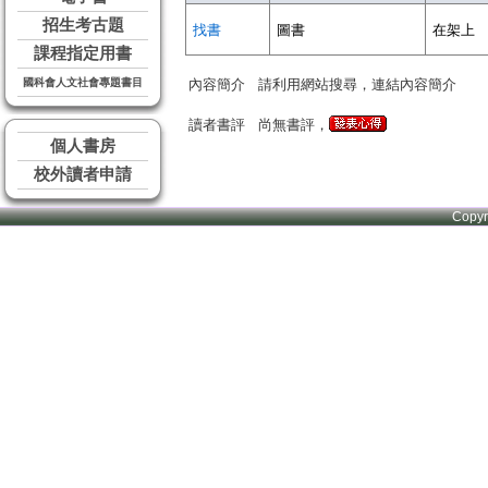
招生考古題
找書
圖書
在架上
課程指定用書
國科會人文社會專題書目
內容簡介
請利用網站搜尋，連結內容簡介
讀者書評
尚無書評，
個人書房
校外讀者申請
Copy