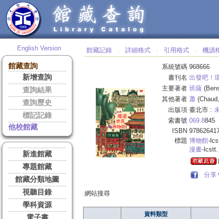
English Version
館藏記錄
詳細格式
引用格式
機讀
‧
‧
‧
館藏查詢
系統號碼
968666
新增查詢
書刊名
出發吧！環
主要著者
班薩
(Bens
查詢結果
其他著者
蕭
(Chaud,
查詢歷史
出版項
臺北市 :
標記記錄
索書號
069.8
845
他校館藏
ISBN
97862641
標題
博物館
-lcs
漫畫
-lcstt.
新進館藏
專題館藏
分享
館藏分類地圖
視聽目錄
網站搜尋
學科資源
資料類型
電子書