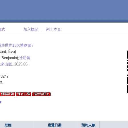
格式
加入標記
列印本頁
‧
遊世界13大博物館 /
ard, Éva)
 Benjamin);
徐明筑
未來出版,
2025.05.
73247
tt.
▼
狀態
應還日期
預約人數