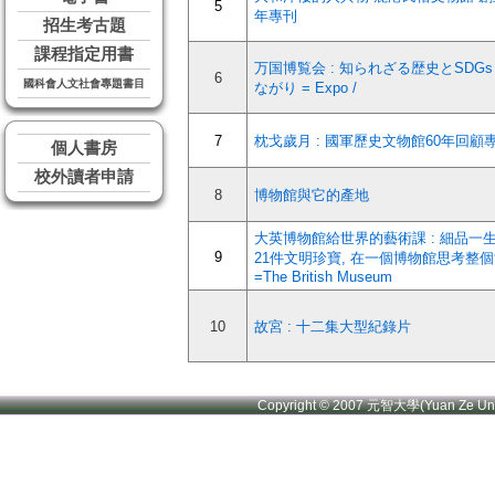
5
年專刊
招生考古題
課程指定用書
万国博覧会 : 知られざる歴史とSDG
6
國科會人文社會專題書目
ながり = Expo /
7
枕戈歲月 : 國軍歷史文物館60年回顧專
個人書房
校外讀者申請
8
博物館與它的產地
大英博物館給世界的藝術課 : 細品一
9
21件文明珍寶, 在一個博物館思考整
=The British Museum
10
故宮 : 十二集大型紀錄片
Copyright © 2007 元智大學(Yuan Ze U