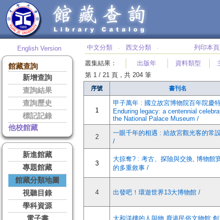
中文分類
西文分類
列印本頁
English Version
‧
‧
叢集結果
：
出版年
資料類型
館藏查詢
第 1 / 21 頁，共 204 筆
新增查詢
序號
書刊名
查詢結果
查詢歷史
甲子萬年 : 國立故宮博物院百年院慶
1
Enduring legacy: a centennial celebra
標記記錄
the National Palace Museum /
他校館藏
一眼千年的相遇 : 給故宮觀光客的常
2
/
新進館藏
大掠奪? : 考古、探險與交換, 博物館
3
專題館藏
的多重敘事 /
館藏分類地圖
4
出發吧！環遊世界13大博物館 /
視聽目錄
學科資源
電子書
大和洋樓的人與物 鹿港民俗文物館 創