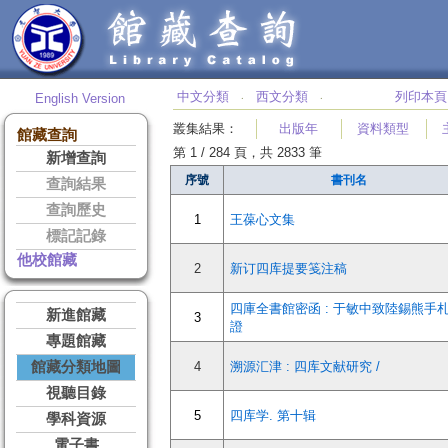
中文分類
西文分類
列印本頁
English Version
‧
‧
叢集結果
：
出版年
資料類型
館藏查詢
第 1 / 284 頁，共 2833 筆
新增查詢
序號
書刊名
查詢結果
查詢歷史
1
王葆心文集
標記記錄
他校館藏
2
新订四库提要笺注稿
四庫全書館密函 : 于敏中致陸錫熊手
新進館藏
3
證
專題館藏
館藏分類地圖
4
溯源汇津 : 四库文献研究 /
視聽目錄
5
四库学. 第十辑
學科資源
電子書