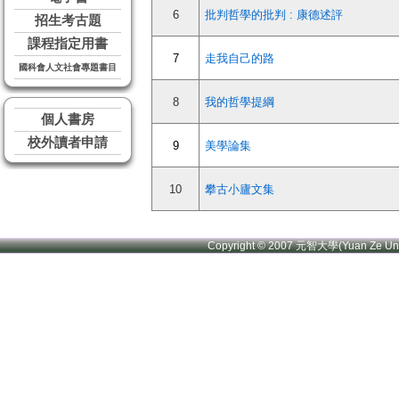
6
批判哲學的批判 : 康德述評
招生考古題
課程指定用書
7
走我自己的路
國科會人文社會專題書目
8
我的哲學提綱
個人書房
校外讀者申請
9
美學論集
10
攀古小廬文集
Copyright © 2007 元智大學(Yuan Ze U