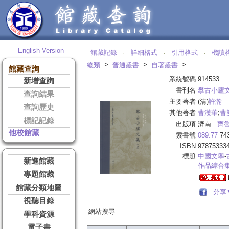
English Version
館藏記錄
詳細格式
引用格式
機讀
‧
‧
‧
>
>
>
總類
普通叢書
自著叢書
館藏查詢
系統號碼
914533
新增查詢
書刊名
攀古小廬
查詢結果
主要著者
(清)
許瀚
查詢歷史
其他著者
曹漢華
;
曹
標記記錄
出版項
濟南 :
齊
他校館藏
索書號
089.77
74
ISBN
97875333
標題
中國文學
-
新進館藏
作品綜合
專題館藏
館藏分類地圖
分享
視聽目錄
網站搜尋
學科資源
電子書