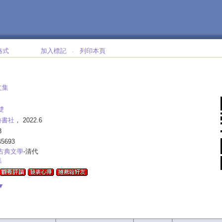
格式
加入標記
列印本頁
‧
文集
雙
魯書社
， 2022.6
3
45693
古典文學
-清代
集
▼