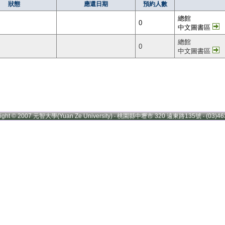
狀態
應還日期
預約人數
總館
0
中文圖書區
總館
0
中文圖書區
right © 2007 元智大學(Yuan Ze University) ‧ 桃園縣中壢市 320 遠東路135號 ‧ (03)46