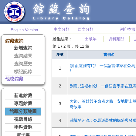
中文分類
西文分類
列印本頁
English Version
‧
‧
叢集結果
：
出版年
資料類型
館藏查詢
第 1 / 2 頁，共 11 筆
新增查詢
序號
書刊名
查詢結果
查詢歷史
別睡,這裡有蛇! : 一個語言學家在亞
1
/
標記記錄
他校館藏
2
別睡, 這裡有蛇! : 一個語言學家在亞
新進館藏
大盜、英雄與革命者之路 : 安地斯山
專題館藏
3
奇故事
館藏分類地圖
視聽目錄
4
沸騰的河流 : 亞馬遜叢林的探險與發
學科資源
電子書