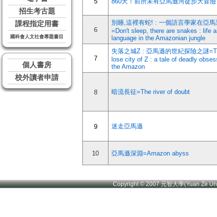
5
860天！前所未有亞馬遜河徒步大冒險
招生考古題
別睡,這裡有蛇! : 一個語言學家在亞
課程指定用書
6
=Don't sleep, there are snakes : life 
國科會人文社會專題書目
language in the Amazonian jungle
失落之城Z : 亞馬遜的世紀探險之謎=T
7
lose city of Z : a tale of deadly obses
個人書房
the Amazon
校外讀者申請
暗流長征=The river of doubt
8
迷走亞馬遜
9
10
亞馬遜深淵=Amazon abyss
Copyright © 2007 元智大學(Yuan Ze U