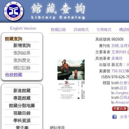
English Version
館藏記錄
詳細格式
引用格式
機讀
‧
‧
‧
館藏查詢
系統號碼
992606
新增查詢
書刊名
別睡,這裡有
主要著者
艾弗列特
(
查詢結果
其他著者
黃佩玲
查詢歷史
出版項
新北市 :
大
標記記錄
索書號
756.8213
8
他校館藏
ISBN
978-626-7
標題
lcstt-
社會
lcstt-
語言
新進館藏
lc-
Jungles
lcstt-
亞馬
專題館藏
lc-
Amazon 
館藏分類地圖
視聽目錄
分享
學科資源
網站搜尋
電子書