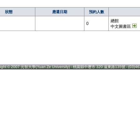
狀態
應還日期
預約人數
總館
0
中文圖書區
right © 2007 元智大學(Yuan Ze University) ‧ 桃園縣中壢市 320 遠東路135號 ‧ (03)46