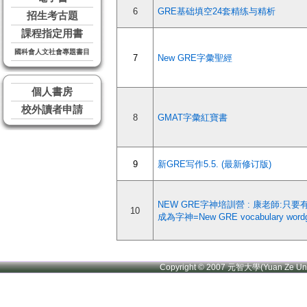
6
GRE基础填空24套精练与精析
招生考古題
課程指定用書
國科會人文社會專題書目
7
New GRE字彙聖經
個人書房
校外讀者申請
8
GMAT字彙紅寶書
9
新GRE写作5.5. (最新修订版)
NEW GRE字神培訓營 : 康老師:只
10
成為字神=New GRE vocabulary wordg
Copyright © 2007 元智大學(Yuan Ze U