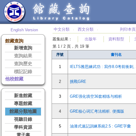
中文分類
西文分類
列印本頁
English Version
‧
‧
叢集結果
：
出版年
資料類型
館藏查詢
第 1 / 2 頁，共 19 筆
新增查詢
序號
書刊名
查詢結果
查詢歷史
1
IELTS雅思練武功 : 寫作8.0考前衝刺
標記記錄
他校館藏
2
挑戰GRE
新進館藏
3
GRE强化填空36套精练与精析
專題館藏
館藏分類地圖
4
GRE核心词汇考法精析. 便攜版
視聽目錄
5
油漆式速記訓練系統2.5 : GRE字彙
學科資源
電子書