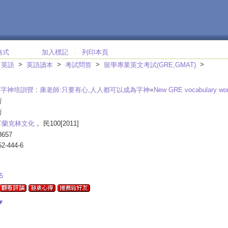
格式
加入標記
列印本頁
‧
>
>
>
>
>
英語
英語讀本
考試問答
留學專業英文考試(GRE,GMAT)
RE字神培訓營
:
康老師:只要有心,人人都可以成為字神
=
New GRE vocabulary wo
著
著
富蘭克林文化
， 民100[2011]
657
52-444-6
5
▼