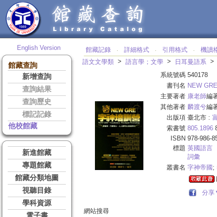
English Version
館藏記錄
詳細格式
引用格式
機讀
‧
‧
‧
>
>
語文文學類
語言學；文學
日耳曼語系
館藏查詢
系統號碼
540178
新增查詢
書刊名
NEW G
查詢結果
主要著者
康老師
編
查詢歷史
其他著者
麟渡兮
編
標記記錄
出版項
臺北市 :
他校館藏
索書號
805.1896
8
ISBN
978-986-8
標題
英國語言
新進館藏
詞彙
專題館藏
叢書名
字神帝國
;
館藏分類地圖
視聽目錄
分享
學科資源
網站搜尋
電子書