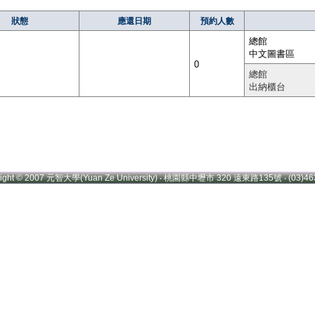
狀態
應還日期
預約人數
總館
中文圖書區
0
總館
出納櫃台
right © 2007 元智大學(Yuan Ze University) ‧ 桃園縣中壢市 320 遠東路135號 ‧ (03)46