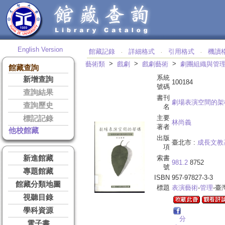
English Version
館藏記錄
詳細格式
引用格式
機讀
‧
‧
‧
>
>
>
藝術類
戲劇
戲劇藝術
劇團組織與管
館藏查詢
系統
新增查詢
100184
號碼
查詢結果
書刊
劇場表演空間的架
查詢歷史
名
主要
標記記錄
林尚義
著者
他校館藏
出版
臺北市 :
成長文教
項
新進館藏
索書
981.2
8752
號
專題館藏
ISBN
957-97827-3-3
館藏分類地圖
標題
表演藝術
-
管理
-臺
視聽目錄
學科資源
分
電子書