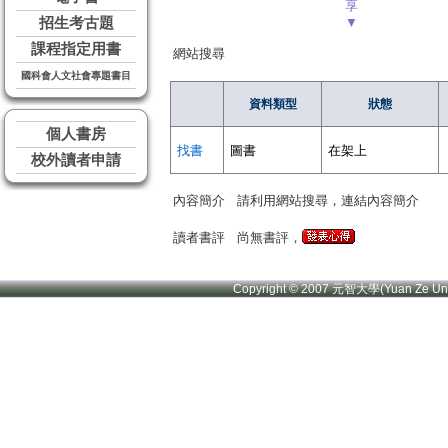
享
招生考古題
▼
課程指定用書
網站搜尋
國科會人文社會專題書目
資料類型
狀態
個人書房
找書
圖書
在架上
校外讀者申請
內容簡介
請利用網站搜尋，連結內容簡介
讀者書評
尚無書評，
Copyright © 2007 元智大學(Yuan Ze U