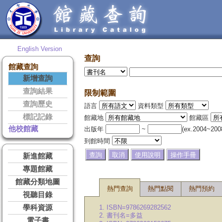
English Version
查詢
館藏查詢
新增查詢
查詢結果
限制範圍
查詢歷史
語言
資料類型
標記記錄
館藏地
館藏區
他校館藏
出版年
~
(ex.2004~200
到館時間
新進館藏
專題館藏
館藏分類地圖
熱門查詢
熱門點閱
熱門預約
視聽目錄
學科資源
1. ISBN=9786269282562
2. 書刊名=多益
電子書