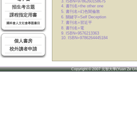
3. ISBN=9786260158675
4. 書刊名=the other one
招生考古題
5. 書刊名=幻色闇倫敦
課程指定用書
6. 關鍵字=Self Deception
7. 書刊名=習近平
國科會人文社會專題書目
8. 書刊名=電
9. ISBN=9576213363
10. ISBN=9786264445184
個人書房
校外讀者申請
Copyright © 2007 元智大學(Yuan Ze U