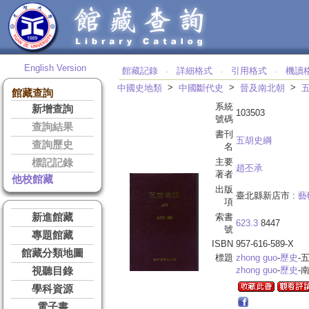
English Version
館藏記錄
詳細格式
引用格式
機讀
‧
‧
‧
>
>
>
中國史地類
中國斷代史
晉及南北朝
館藏查詢
系統
新增查詢
103503
號碼
查詢結果
書刊
五胡史綱
查詢歷史
名
主要
標記記錄
趙丕承
著者
他校館藏
出版
臺北縣新店市 :
藝
項
新進館藏
索書
623.3
8447
號
專題館藏
ISBN
957-616-589-X
館藏分類地圖
標題
zhong guo
-
歷史
-
zhong guo
-
歷史
-南
視聽目錄
學科資源
電子書