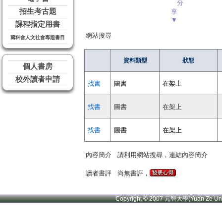
分
招生考古題
享
▼
課程指定用書
網站搜尋
國科會人文社會專題書目
資料類型
狀態
個人書房
校外讀者申請
找書
圖書
在架上
找書
圖書
在架上
找書
圖書
在架上
內容簡介
請利用網站搜尋，連結內容簡介
讀者書評
尚無書評，
Copyright © 2007 元智大學(Yuan Ze U