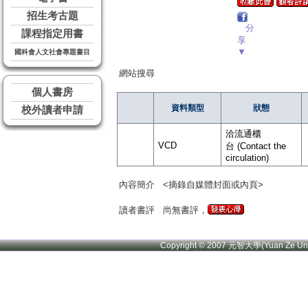
招生考古題
分
課程指定用書
享
▼
國科會人文社會專題書目
網站搜尋
個人書房
資料類型
狀態
校外讀者申請
洽流通櫃
VCD
台 (Contact the
circulation)
內容簡介
<摘錄自媒體封面或內頁>
讀者書評
尚無書評，
Copyright © 2007 元智大學(Yuan Ze U