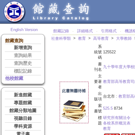
English Version
館藏記錄
詳細格式
引用格式
機讀
‧
‧
‧
>
>
>
社會科學類
教育
高等教育
大學教師
館藏查詢
系
新增查詢
統號
125522
查詢結果
碼
查詢歷史
書
九十學年度大學校
刊名
標記記錄
主
他校館藏
要著
教育部高等教育司
者
出
新進館藏
台北市 :
教育部高
版項
專題館藏
索
525.5
8734
館藏分類地圖
書號
標
研究所有關法令
視聽目錄
題
各校系所概況表
學科資源
教育
電子書