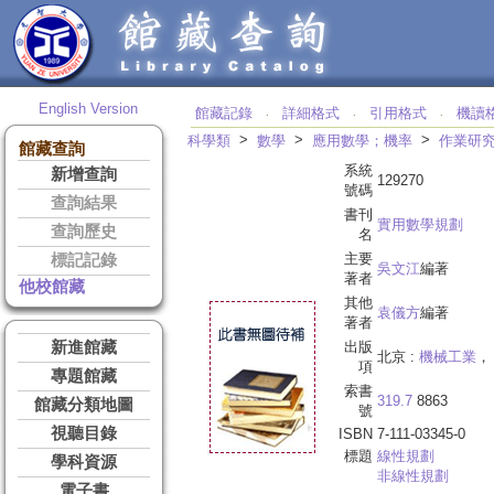
English Version
館藏記錄
詳細格式
引用格式
機讀
‧
‧
‧
>
>
>
科學類
數學
應用數學；機率
作業研
館藏查詢
系統
新增查詢
129270
號碼
查詢結果
書刊
實用數學規劃
查詢歷史
名
主要
標記記錄
吳文江
編著
著者
他校館藏
其他
袁儀方
編著
著者
新進館藏
出版
北京 :
機械工業
， 
項
專題館藏
索書
319.7
8863
館藏分類地圖
號
視聽目錄
ISBN
7-111-03345-0
標題
線性規劃
學科資源
非線性規劃
電子書