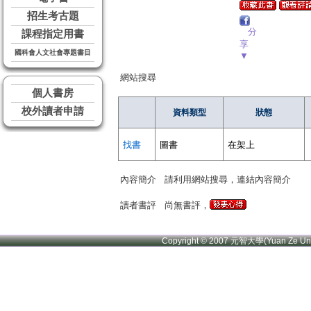
招生考古題
分
課程指定用書
享
國科會人文社會專題書目
▼
網站搜尋
個人書房
校外讀者申請
資料類型
狀態
找書
圖書
在架上
內容簡介
請利用網站搜尋，連結內容簡介
讀者書評
尚無書評，
Copyright © 2007 元智大學(Yuan Ze U