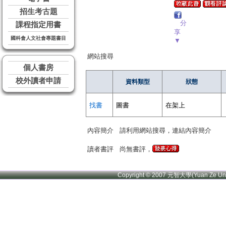
招生考古題
分
課程指定用書
享
國科會人文社會專題書目
▼
網站搜尋
個人書房
校外讀者申請
資料類型
狀態
找書
圖書
在架上
內容簡介
請利用網站搜尋，連結內容簡介
讀者書評
尚無書評，
Copyright © 2007 元智大學(Yuan Ze U