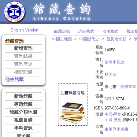
English Version
館藏記錄
詳細格式
引用格式
機讀
‧
‧
‧
>
>
>
中國史地類
中國斷代史
晉及南北朝
館藏查詢
系統
新增查詢
14050
號碼
查詢結果
書刊
隋唐史新論
查詢歷史
名
主要
標記記錄
林天蔚
著者
他校館藏
出版
臺北市 :
臺灣東華
項
新進館藏
索書
623.7
8774
號
專題館藏
ISBN
957-636-809-X
館藏分類地圖
標題
中國
-
歷史
-唐(618-
中國
-
歷史
-隋(581-
視聽目錄
叢書
學科資源
東華歷史叢書
名
電子書