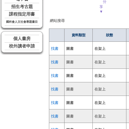
分
招生考古題
享
▼
課程指定用書
網站搜尋
國科會人文社會專題書目
資料類型
狀態
個人書房
校外讀者申請
找書
圖書
在架上
找書
圖書
在架上
找書
圖書
在架上
找書
圖書
在架上
找書
圖書
在架上
找書
圖書
在架上