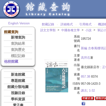
English Version
館藏記錄
詳細格式
引用格式
機讀
‧
‧
‧
>
>
>
語文文學類
中國各種文學
小說
筆記
館藏查詢
系統
新增查詢
195724
號碼
查詢結果
書刊
新編.古春風樓瑣
查詢歷史
名
主要
標記記錄
高拜石
著
著者
他校館藏
出版
臺北縣新店市 :
正
項
新進館藏
索書
857.38
8374
號
專題館藏
ISBN
957-09-1420-3
館藏分類地圖
叢書
講古
;
1-32
名
視聽目錄
學科資源
電子書