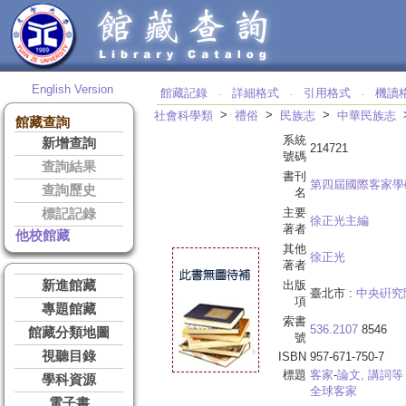
English Version
館藏記錄
詳細格式
引用格式
機讀
‧
‧
‧
>
>
>
社會科學類
禮俗
民族志
中華民族志
館藏查詢
系統
新增查詢
214721
號碼
查詢結果
書刊
第四屆國際客家學
查詢歷史
名
主要
標記記錄
徐正光主編
著者
他校館藏
其他
徐正光
著者
新進館藏
出版
臺北市 :
中央硏究
項
專題館藏
索書
536.2107
8546
館藏分類地圖
號
視聽目錄
ISBN
957-671-750-7
標題
客家
-
論文, 講詞等
學科資源
全球客家
電子書