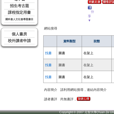
招生考古題
分
課程指定用書
享
國科會人文社會專題書目
▼
網站搜尋
個人書房
校外讀者申請
資料類型
狀態
找書
圖書
在架上
找書
圖書
在架上
找書
圖書
在架上
內容簡介
請利用網站搜尋，連結內容簡介
讀者書評
尚無書評，
Copyright © 2007 元智大學(Yuan Ze U