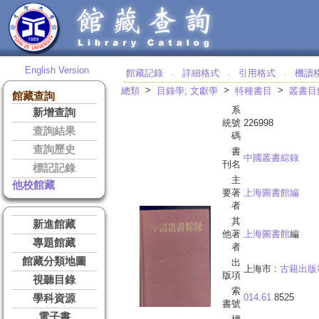
English Version
館藏記錄
詳細格式
引用格式
機讀
‧
‧
‧
>
>
>
總類
目錄學; 文獻學
特種書目
叢書目
館藏查詢
系
新增查詢
統號
226998
查詢結果
碼
查詢歷史
書
中國叢書綜錄
刊名
標記記錄
主
他校館藏
要著
上海圖書館編
者
其
新進館藏
他著
上海圖書館
編
專題館藏
者
館藏分類地圖
出
上海市 :
古籍出版
版項
視聽目錄
索
014.61
8525
學科資源
書號
電子書