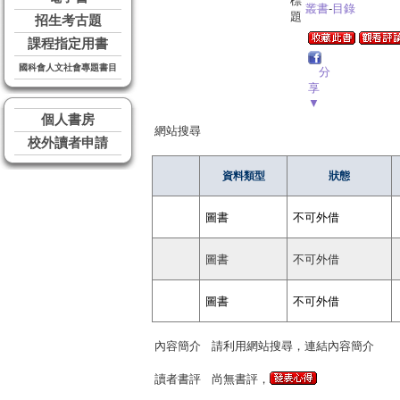
標
叢書
-
目錄
題
招生考古題
課程指定用書
國科會人文社會專題書目
分
享
▼
個人書房
網站搜尋
校外讀者申請
資料類型
狀態
圖書
不可外借
圖書
不可外借
圖書
不可外借
內容簡介
請利用網站搜尋，連結內容簡介
讀者書評
尚無書評，