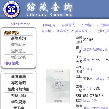
English Version
館藏記錄
詳細格式
引用格式
機讀
‧
‧
‧
>
>
>
哲學類
西洋哲學
英國哲學
十七世紀
館藏查詢
系統
新增查詢
229196
號碼
查詢結果
書刊
洛克作品選讀
:
西
查詢歷史
名
主要
標記記錄
洛克
(Locke, John,
著者
他校館藏
其他
江宜樺
著者
新進館藏
出版
臺北市 :
誠品
， 1
項
專題館藏
索書
144.34
8335
館藏分類地圖
號
視聽目錄
ISBN
957-97349-5-X
標題
洛克
-
哲學
學科資源
叢書
電子書
誠品人文經典隨身