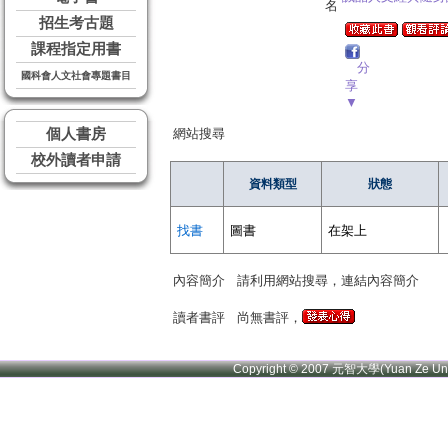
名
招生考古題
課程指定用書
分
國科會人文社會專題書目
享
▼
個人書房
網站搜尋
校外讀者申請
資料類型
狀態
找書
圖書
在架上
內容簡介
請利用網站搜尋，連結內容簡介
讀者書評
尚無書評，
Copyright © 2007 元智大學(Yuan Ze U