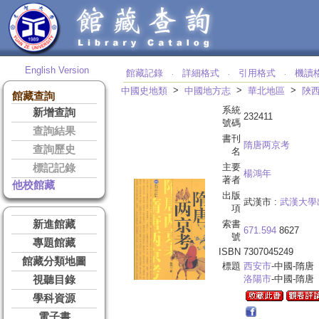
English Version
館藏記錄
詳細格式
引用格式
機讀
‧
‧
‧
>
>
>
中國史地類
中國地方志
華北地區
陜
館藏查詢
系統
新增查詢
232411
號碼
查詢結果
書刊
隋唐两京考
查詢歷史
名
主要
標記記錄
楊鴻年
著者
他校館藏
出版
武漢市 :
武漢大學
項
新進館藏
索書
671.594
8627
號
專題館藏
ISBN
7307045249
館藏分類地圖
標題
西安市
-中國-隋唐
洛陽市
-中國-隋唐
視聽目錄
學科資源
電子書