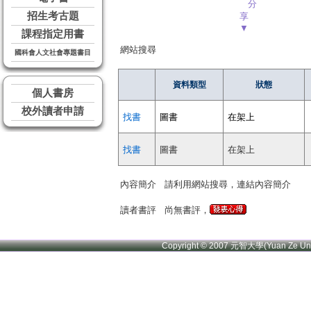
分
招生考古題
享
▼
課程指定用書
網站搜尋
國科會人文社會專題書目
資料類型
狀態
個人書房
校外讀者申請
找書
圖書
在架上
找書
圖書
在架上
內容簡介
請利用網站搜尋，連結內容簡介
讀者書評
尚無書評，
Copyright © 2007 元智大學(Yuan Ze U