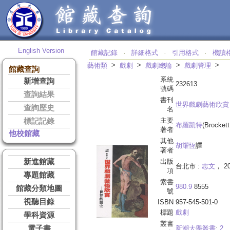
English Version
館藏記錄
詳細格式
引用格式
機讀
‧
‧
‧
>
>
>
>
藝術類
戲劇
戲劇總論
戲劇管理
館藏查詢
系統
新增查詢
232613
號碼
查詢結果
書刊
世界戲劇藝術欣賞
查詢歷史
名
主要
標記記錄
布羅凱特
(Brocket
著者
他校館藏
其他
胡耀恆
譯
著者
新進館藏
出版
台北市 :
志文
， 2
項
專題館藏
索書
980.9
8555
館藏分類地圖
號
視聽目錄
ISBN
957-545-501-0
標題
戲劇
學科資源
叢書
電子書
新潮大學叢書
;
2