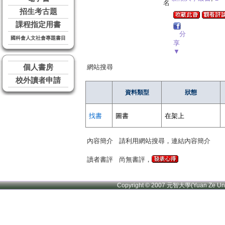
名
招生考古題
課程指定用書
分
國科會人文社會專題書目
享
▼
個人書房
網站搜尋
校外讀者申請
資料類型
狀態
找書
圖書
在架上
內容簡介
請利用網站搜尋，連結內容簡介
讀者書評
尚無書評，
Copyright © 2007 元智大學(Yuan Ze U