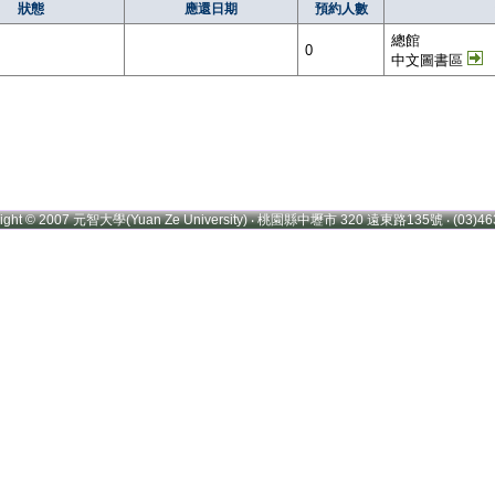
狀態
應還日期
預約人數
總館
0
中文圖書區
right © 2007 元智大學(Yuan Ze University) ‧ 桃園縣中壢市 320 遠東路135號 ‧ (03)46