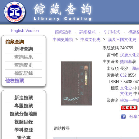
English Version
館藏記錄
詳細格式
引用格式
機讀
‧
‧
‧
>
>
中國史地類
中國文化史
漢及三國文化史
館藏查詢
系統號碼
240759
新增查詢
書刊名
汉唐文化
查詢結果
主要著者
熊鐵基
著
查詢歷史
出版項
長沙 :
湖
標記記錄
索書號
632
8554
他校館藏
ISBN
7-5438-04
標題
文化史
-中
文化史
-中
新進館藏
叢書名
學海一牛
專題館藏
館藏分類地圖
分享
視聽目錄
網站搜尋
學科資源
電子書