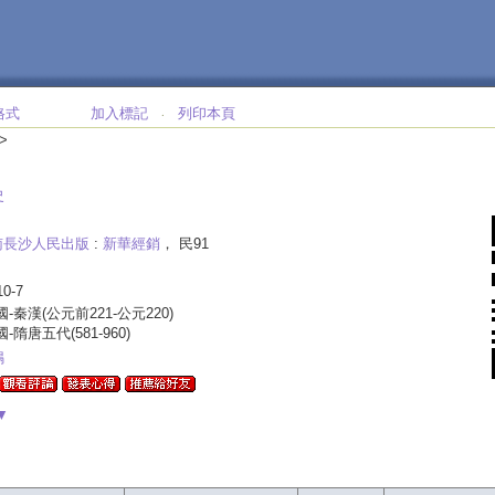
格式
加入標記
列印本頁
‧
>
史
南長沙人民出版
:
新華經銷
， 民91
10-7
國-秦漢(公元前221-公元220)
國-隋唐五代(581-960)
鳴
▼