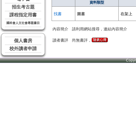
資料類型
招生考古題
找書
圖書
在架上
課程指定用書
國科會人文社會專題書目
內容簡介
請利用網站搜尋，連結內容簡介
讀者書評
尚無書評，
個人書房
校外讀者申請
Copy