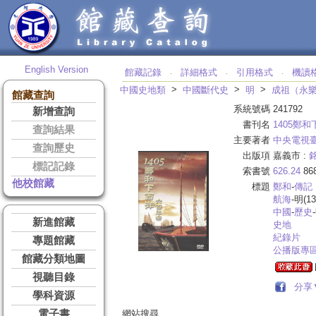
English Version
館藏記錄
詳細格式
引用格式
機讀
‧
‧
‧
>
>
>
中國史地類
中國斷代史
明
成祖（永
館藏查詢
系統號碼
241792
新增查詢
書刊名
1405鄭
查詢結果
主要著者
中央電視
查詢歷史
出版項
嘉義市 :
標記記錄
索書號
626.24
86
他校館藏
標題
鄭和
-
傳記
航海
-明(1
中國
-
歷史
新進館藏
史地
紀錄片
專題館藏
公播版專
館藏分類地圖
視聽目錄
分享
學科資源
電子書
網站搜尋