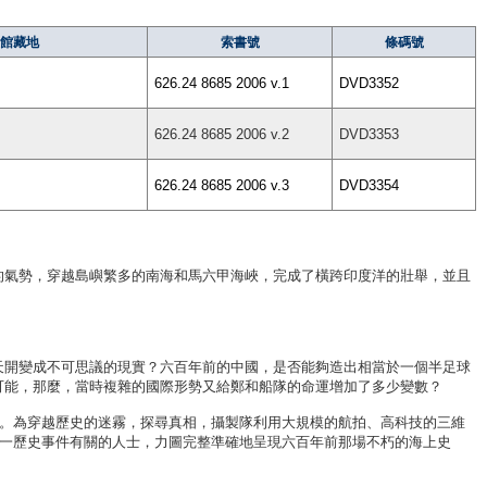
館藏地
索書號
條碼號
626.24 8685 2006 v.1
DVD3352
626.24 8685 2006 v.2
DVD3353
626.24 8685 2006 v.3
DVD3354
的氣勢，穿越島嶼繁多的南海和馬六甲海峽，完成了橫跨印度洋的壯舉，並且
天開變成不可思議的現實？六百年前的中國，是否能夠造出相當於一個半足球
可能，那麼，當時複雜的國際形勢又給鄭和船隊的命運增加了多少變數？
片。為穿越歷史的迷霧，探尋真相，攝製隊利用大規模的航拍、高科技的三維
這一歷史事件有關的人士，力圖完整準確地呈現六百年前那場不朽的海上史