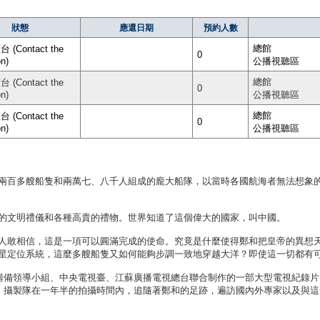
狀態
應還日期
預約人數
總館
(Contact the
0
on)
公播視聽區
總館
(Contact the
0
on)
公播視聽區
總館
(Contact the
0
on)
公播視聽區
兩百多艘船隻和兩萬七、八千人組成的龐大船隊，以當時各國航海者無法想象
的文明禮儀和各種高貴的禮物。世界知道了這個偉大的國家，叫中國。
人敢相信，這是一項可以圓滿完成的使命。究竟是什麼使得鄭和把皇帝的異想
星定位系統，這麼多艘船隻又如何能夠步調一致地穿越大洋？即使這一切都有
動籌備領導小組、中央電視臺、江蘇廣播電視總台聯合制作的一部大型電視紀錄
景。攝製隊在一年半的拍攝時間內，追隨著鄭和的足跡，遍訪國內外專家以及與