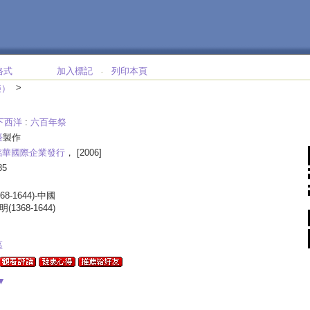
格式
加入標記
列印本頁
‧
>
樂）
和下西洋
:
六百年祭
臺
製作
銘華國際企業發行
， [2006]
85
368-1644)-中國
-明(1368-1644)
區
▼