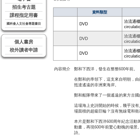
招生考古題
資料類型
課程指定用書
洽流通櫃台 
DVD
國科會人文社會專題書目
circulati
洽流通櫃台 
DVD
circulati
個人書房
校外讀者申請
洽流通櫃台 
DVD
circulati
內容簡介
鄭和下西洋，發生在整整600年前。
在鄭和的率領下，這支來自明朝，由
抵達遙遠的非洲東海岸。
鄭和船隊帶來了一個遙遠的東方古國
這場海上史詩開始的時候，幾乎沒有
場面積的超級巨輪？沒有無線電和衛
本片是鄭和下西洋600周年紀念活
動畫，再現600年前驚心動魄的場
詩。