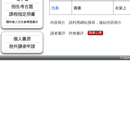
招生考古題
找書
圖書
在架上
課程指定用書
國科會人文社會專題書目
內容簡介
請利用網站搜尋，連結內容簡介
讀者書評
尚無書評，
個人書房
校外讀者申請
Copy