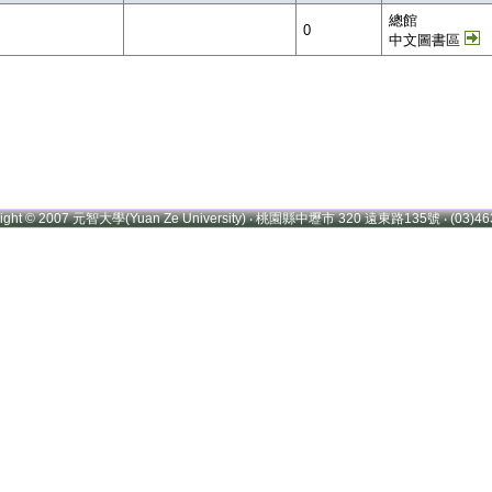
總館
0
中文圖書區
right © 2007 元智大學(Yuan Ze University) ‧ 桃園縣中壢市 320 遠東路135號 ‧ (03)46