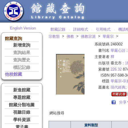
English Version
館藏記錄
詳細格式
引用格式
機讀
‧
‧
‧
>
>
>
>
宗教類
佛教
佛教宗派
華嚴宗
館藏查詢
系統號碼
246002
新增查詢
書刊名
華嚴心詮
查詢結果
主要著者
釋
查詢歷史
出版項
臺北市 :
標記記錄
索書號
226.32
87
他校館藏
ISBN
957-598-3
標題
華嚴宗
-
宗
叢書名
現代經典
;
新進館藏
專題館藏
分享
館藏分類地圖
視聽目錄
網站搜尋
學科資源
資料類型
電子書