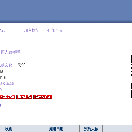
格式
加入標記
列印本頁
‧
:
原人論考釋
法鼓文化
， 民95
48
41-6
典及其釋
9
▼
狀態
應還日期
預約人數