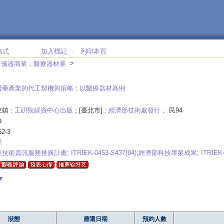
格式
加入標記
列印本頁
‧
>
>
儀器商業；醫療器材業
醫藥產業的代工契機與策略
:
以醫療器材為例
鎮 :
工硏院經資中心出版
; [臺北市] :
經濟部技術處發行
， 民94
9
52-3
業
業技術資訊服務推廣計畫
;
ITRIEK-0453-S437(94)
;
經濟部科技專案成果
;
ITRIEK-
▼
狀態
應還日期
預約人數