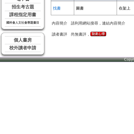
招生考古題
找書
圖書
在架上
課程指定用書
國科會人文社會專題書目
內容簡介
請利用網站搜尋，連結內容簡介
讀者書評
尚無書評，
個人書房
校外讀者申請
Copy