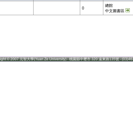
總館
0
中文圖書區
right © 2007 元智大學(Yuan Ze University) ‧ 桃園縣中壢市 320 遠東路135號 ‧ (03)46