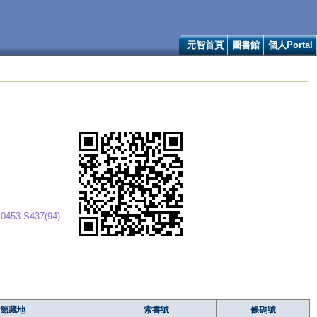
元智首頁
圖書館
個人Portal
0453-S437(94)
館藏地
索書號
條碼號