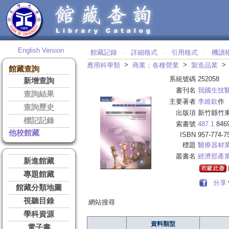
English Version
館藏記錄
詳細格式
引用格式
機讀
‧
‧
‧
>
>
應用科學類
商業；各種營業
製造品業
館藏查詢
系統號碼
252058
新增查詢
書刊名
我國生技
查詢結果
主要著者
李維欽
作
查詢歷史
出版項
新竹縣竹東
標記記錄
索書號
487.1
846
他校館藏
ISBN
957-774-7
標題
醫療器材
叢書名
經濟部產
新進館藏
專題館藏
分享
館藏分類地圖
視聽目錄
網站搜尋
學科資源
資料類型
電子書