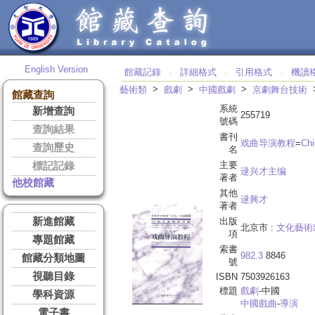
English Version
館藏記錄
詳細格式
引用格式
機讀
‧
‧
‧
>
>
>
藝術類
戲劇
中國戲劇
京劇舞台技術
館藏查詢
系統
新增查詢
255719
號碼
查詢結果
書刊
戏曲导演教程
=
Chi
查詢歷史
名
主要
標記記錄
逯兴才主编
著者
他校館藏
其他
逯興才
著者
新進館藏
出版
北京市 :
文化藝術
項
專題館藏
索書
982.3
8846
館藏分類地圖
號
視聽目錄
ISBN
7503926163
標題
戲劇
-中國
學科資源
中國戲曲
-
導演
電子書