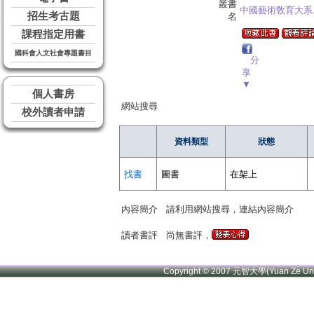
叢書
中國藝術敎育大系
招生考古題
名
課程指定用書
國科會人文社會專題書目
分
享
▼
個人書房
網站搜尋
校外讀者申請
資料類型
狀態
找書
圖書
在架上
內容簡介
請利用網站搜尋，連結內容簡介
讀者書評
尚無書評，
Copyright © 2007 元智大學(Yuan Ze U