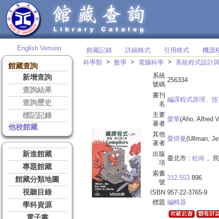
English Version
館藏記錄
詳細格式
引用格式
機讀
‧
‧
‧
>
>
>
科學類
數學
電腦科學
系統程式設計
館藏查詢
系統
新增查詢
256334
號碼
查詢結果
書刊
編譯程式原理、技
查詢歷史
名
主要
標記記錄
愛華
(Aho, Alfred
著者
他校館藏
其他
愛得曼
(Ullman, J
著者
新進館藏
出版
臺北市 :
松崗
， 民
項
專題館藏
索書
312.553
896
館藏分類地圖
號
視聽目錄
ISBN
957-22-3765-9
標題
編輯器
學科資源
電子書