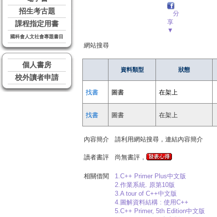
招生考古題
分
享
課程指定用書
▼
國科會人文社會專題書目
網站搜尋
個人書房
資料類型
狀態
校外讀者申請
找書
圖書
在架上
找書
圖書
在架上
內容簡介
請利用網站搜尋，連結內容簡介
讀者書評
尚無書評，
相關借閱
1.C++ Primer Plus中文版
2.作業系統. 原第10版
3.A tour of C++中文版
4.圖解資料結構 : 使用C++
5.C++ Primer, 5th Edition中文版