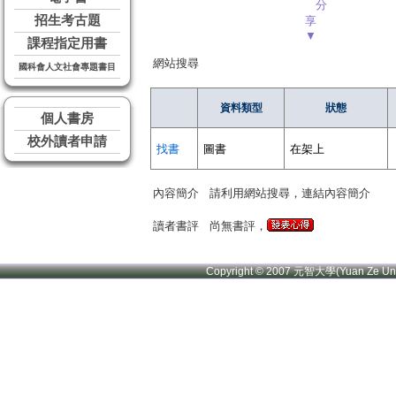
分
招生考古題
享
▼
課程指定用書
網站搜尋
國科會人文社會專題書目
資料類型
狀態
個人書房
校外讀者申請
找書
圖書
在架上
內容簡介
請利用網站搜尋，連結內容簡介
讀者書評
尚無書評，
Copyright © 2007 元智大學(Yuan Ze U