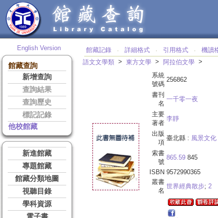
English Version
館藏記錄
詳細格式
引用格式
機讀
‧
‧
‧
>
>
>
語文文學類
東方文學
阿拉伯文學
館藏查詢
系統
新增查詢
256862
號碼
查詢結果
書刊
一千零一夜
查詢歷史
名
主要
標記記錄
李靜
著者
他校館藏
出版
臺北縣 :
風景文化
項
新進館藏
索書
865.59
845
號
專題館藏
ISBN
9572990365
館藏分類地圖
叢書
世界經典散步
;
2
名
視聽目錄
學科資源
電子書