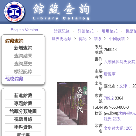
English Version
館藏記錄
詳細格式
引用格式
機讀
‧
‧
‧
>
>
>
>
世界史地類
傳記
譜系
中國族譜
館藏查詢
系統
新增查詢
259948
號碼
查詢結果
書刊
六朝吳興沈氏及其
查詢歷史
名
主要
標記記錄
唐燮軍
著者
他校館藏
出版
臺北市 :
文津
， 2
項
新進館藏
索書
789.2
8364
號
專題館藏
ISBN
957-668-800-0
館藏分類地圖
標題
(南北朝)
沈
約
-
學術
沈氏
-
譜系
視聽目錄
叢書
學科資源
文史哲大系
;
205
名
電子書