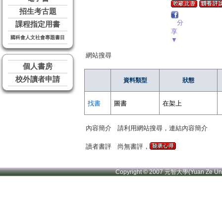
招生考古題
分
課程指定用書
享
國科會人文社會專題書目
▼
網站搜尋
個人書房
校外讀者申請
資料類型
狀態
找書
圖書
在架上
內容簡介
請利用網站搜尋，連結內容簡介
讀者書評
尚無書評，
Copyright © 2007 元智大學(Yuan Ze U