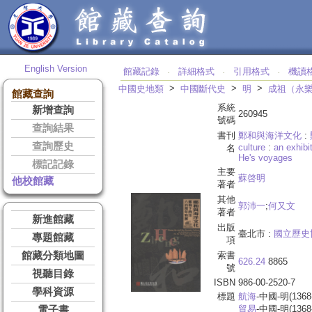
English Version
館藏記錄
詳細格式
引用格式
機讀
‧
‧
‧
>
>
>
中國史地類
中國斷代史
明
成祖（永
館藏查詢
系統
新增查詢
260945
號碼
查詢結果
書刊
鄭和與海洋文化
:
查詢歷史
culture
:
an exhibi
名
He's voyages
標記記錄
主要
蘇啓明
他校館藏
著者
其他
郭沛一
;
何又文
著者
新進館藏
出版
臺北市 :
國立歷史
專題館藏
項
館藏分類地圖
索書
626.24
8865
號
視聽目錄
ISBN
986-00-2520-7
學科資源
標題
航海
-中國-明(1368-
貿易
-中國-明(1368-
電子書