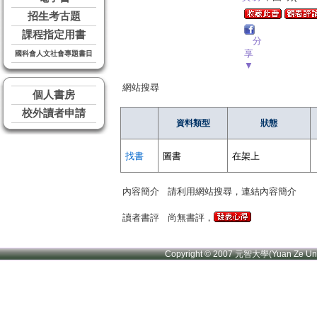
招生考古題
課程指定用書
分
享
國科會人文社會專題書目
▼
網站搜尋
個人書房
校外讀者申請
資料類型
狀態
找書
圖書
在架上
內容簡介
請利用網站搜尋，連結內容簡介
讀者書評
尚無書評，
Copyright © 2007 元智大學(Yuan Ze U