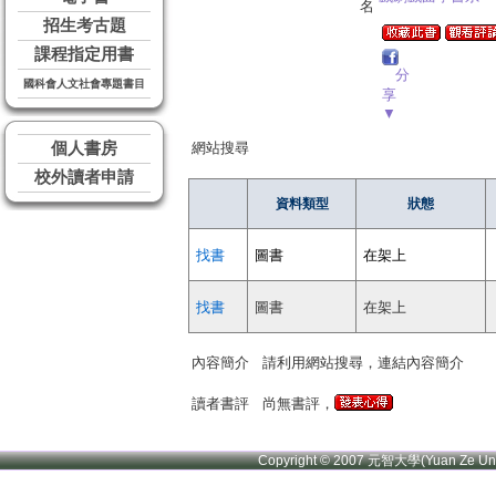
名
招生考古題
課程指定用書
分
國科會人文社會專題書目
享
▼
個人書房
網站搜尋
校外讀者申請
資料類型
狀態
找書
圖書
在架上
找書
圖書
在架上
內容簡介
請利用網站搜尋，連結內容簡介
讀者書評
尚無書評，
Copyright © 2007 元智大學(Yuan Ze U