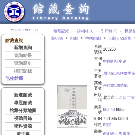
English Version
館藏記錄
詳細格式
引用格式
機讀
‧
‧
‧
>
>
>
藝術類
戲劇
中國戲劇
京劇人物造型
館藏查詢
系統
新增查詢
263253
號碼
查詢結果
書刊
中国剧场史论
查詢歷史
名
主要
標記記錄
周华斌,朱联群主
著者
他校館藏
其他
朱聯群
;
周華斌
著者
新進館藏
出版
北京市 :
北京广播
項
專題館藏
索書
982.48
8955
館藏分類地圖
號
視聽目錄
ISBN
7-81085-059-8
標題
戲院
學科資源
叢書
電子書
戲劇戲曲學書系