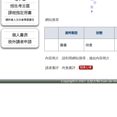
分
招生考古題
享
▼
課程指定用書
網站搜尋
國科會人文社會專題書目
資料類型
狀態
個人書房
校外讀者申請
圖書
待查
內容簡介
請利用網站搜尋，連結內容簡介
讀者書評
尚無書評，
Copyright © 2007 元智大學(Yuan Ze U