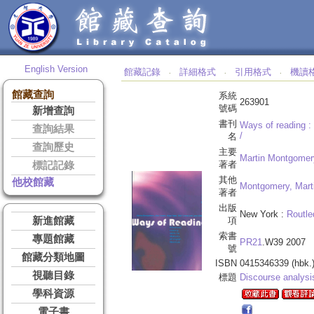
English Version
館藏記錄
詳細格式
引用格式
機讀
‧
‧
‧
館藏查詢
系統
263901
號碼
新增查詢
書刊
Ways of reading :
查詢結果
/
名
查詢歷史
主要
Martin Montgomery 
著者
標記記錄
其他
他校館藏
Montgomery, Mart
著者
出版
New York :
Routle
新進館藏
項
索書
專題館藏
PR21
.W39 2007
號
館藏分類地圖
ISBN
0415346339 (hbk.
視聽目錄
標題
Discourse analysis
學科資源
電子書