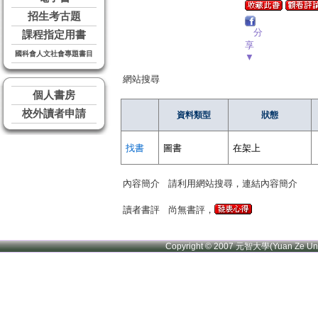
招生考古題
分
課程指定用書
享
國科會人文社會專題書目
▼
網站搜尋
個人書房
校外讀者申請
資料類型
狀態
找書
圖書
在架上
內容簡介
請利用網站搜尋，連結內容簡介
讀者書評
尚無書評，
Copyright © 2007 元智大學(Yuan Ze U