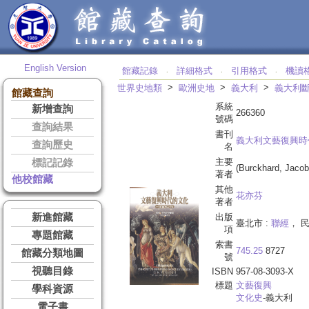
English Version
館藏記錄
詳細格式
引用格式
機讀
‧
‧
‧
>
>
>
世界史地類
歐洲史地
義大利
義大利
館藏查詢
系統
新增查詢
266360
號碼
查詢結果
書刊
義大利文藝復興時
查詢歷史
名
主要
標記記錄
(Burckhard, Jacob
著者
他校館藏
其他
花亦芬
著者
新進館藏
出版
臺北市 :
聯經
， 民
項
專題館藏
索書
745.25
8727
館藏分類地圖
號
視聽目錄
ISBN
957-08-3093-X
標題
文藝復興
學科資源
文化史
-義大利
電子書