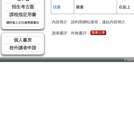
招生考古題
找書
圖書
在架上
課程指定用書
內容簡介
請利用網站搜尋，連結內容簡介
國科會人文社會專題書目
讀者書評
尚無書評，
個人書房
校外讀者申請
Copy