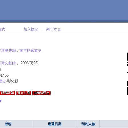
格式
加入標記
列印本頁
‧
化運動先驅
:
施世榜家族史
臺灣文獻館
， 2006[民95]
4
81466
歷史
-彰化縣
▼
狀態
應還日期
預約人數