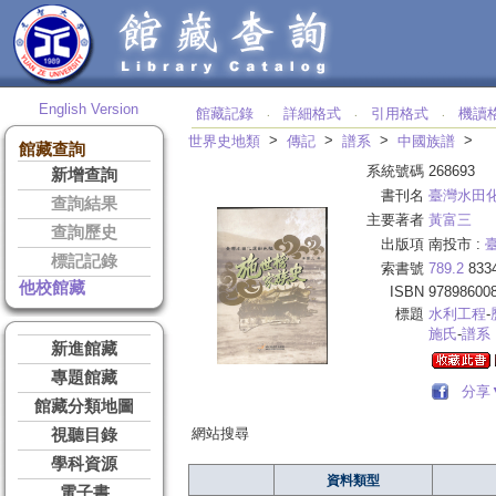
English Version
館藏記錄
詳細格式
引用格式
機讀
‧
‧
‧
>
>
>
>
世界史地類
傳記
譜系
中國族譜
館藏查詢
系統號碼
268693
新增查詢
書刊名
臺灣水田
查詢結果
主要著者
黃富三
查詢歷史
出版項
南投市 :
標記記錄
索書號
789.2
833
他校館藏
ISBN
97898600
標題
水利工程
-
施氏
-
譜系
新進館藏
專題館藏
分享
館藏分類地圖
網站搜尋
視聽目錄
學科資源
資料類型
電子書