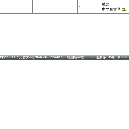
總館
0
中文圖書區
right © 2007 元智大學(Yuan Ze University) ‧ 桃園縣中壢市 320 遠東路135號 ‧ (03)46