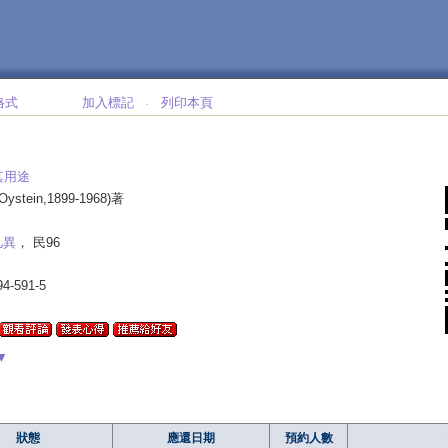
格式
加入標記
列印本頁
‧
其用途
 Oystein,1899-1968)著
凡異
， 民96
94-591-5
▼
狀態
應還日期
預約人數