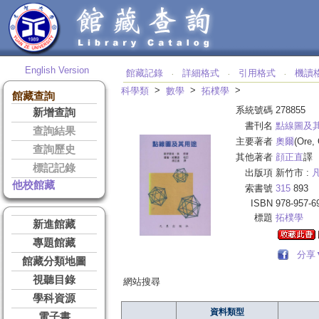
English Version
館藏記錄
詳細格式
引用格式
機讀
‧
‧
‧
>
>
>
科學類
數學
拓樸學
館藏查詢
系統號碼
278855
新增查詢
書刊名
點線圖及
查詢結果
主要著者
奧爾
(Ore,
查詢歷史
其他著者
顔正直
譯
標記記錄
出版項
新竹市 :
他校館藏
索書號
315
893
ISBN
978-957-6
標題
拓樸學
新進館藏
專題館藏
分享
館藏分類地圖
視聽目錄
網站搜尋
學科資源
資料類型
電子書