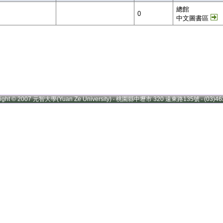
總館
0
中文圖書區
right © 2007 元智大學(Yuan Ze University) ‧ 桃園縣中壢市 320 遠東路135號 ‧ (03)46