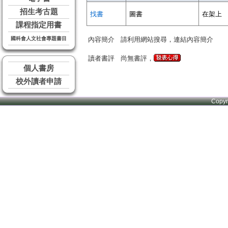
招生考古題
找書
圖書
在架上
課程指定用書
國科會人文社會專題書目
內容簡介
請利用網站搜尋，連結內容簡介
讀者書評
尚無書評，
個人書房
校外讀者申請
Copy