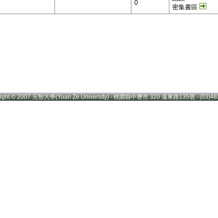
0
密集書區
right © 2007 元智大學(Yuan Ze University) ‧ 桃園縣中壢市 320 遠東路135號 ‧ (03)46