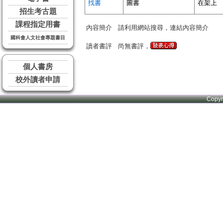
找書
圖書
在架上
招生考古題
課程指定用書
內容簡介
請利用網站搜尋，連結內容簡介
國科會人文社會專題書目
讀者書評
尚無書評，
個人書房
校外讀者申請
Copy