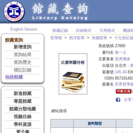
English Version
館藏記錄
詳細格式
引用格式
機讀
‧
‧
‧
>
>
>
哲學類
西洋哲學
美國哲學
十九世紀
館藏查詢
系統號碼
27890
新增查詢
書刊名
魯一士
查詢結果
主要著者
黃秀璣著
查詢歷史
出版項
台北市 :
標記記錄
索書號
145.49
83
他校館藏
ISBN
95719149
叢書名
世界哲學
新進館藏
分享
專題館藏
館藏分類地圖
網站搜尋
視聽目錄
資料類型
學科資源
電子書