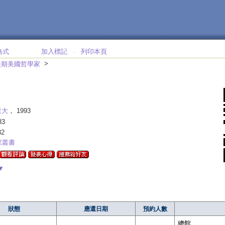
格式
加入標記
列印本頁
‧
>
後期美國哲學家
東大
， 1993
83
32
家叢書
▼
狀態
應還日期
預約人數
總館