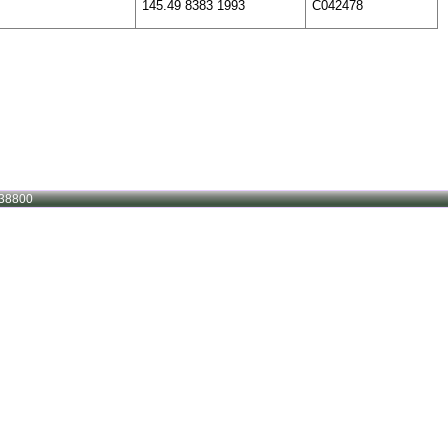
145.49 8383 1993
C042478
38800