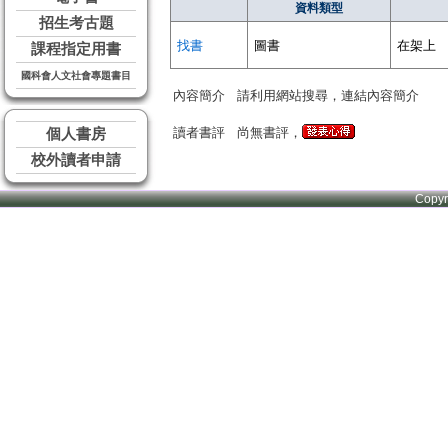
資料類型
招生考古題
找書
圖書
在架上
課程指定用書
國科會人文社會專題書目
內容簡介
請利用網站搜尋，連結內容簡介
讀者書評
尚無書評，
個人書房
校外讀者申請
Copy