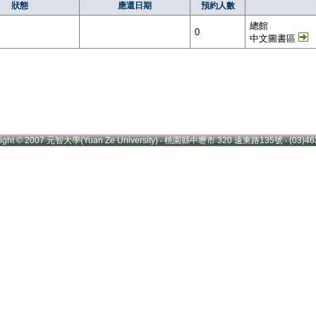
狀態
應還日期
預約人數
總館
0
中文圖書區
right © 2007 元智大學(Yuan Ze University) ‧ 桃園縣中壢市 320 遠東路135號 ‧ (03)46