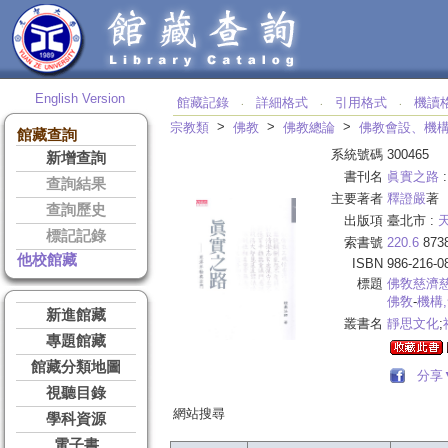
English Version
館藏記錄
詳細格式
引用格式
機讀
‧
‧
‧
>
>
>
宗教類
佛教
佛教總論
佛教會設、機
館藏查詢
系統號碼
300465
新增查詢
書刊名
眞實之路
查詢結果
主要著者
釋證嚴
著
查詢歷史
出版項
臺北市 :
標記記錄
索書號
220.6
873
他校館藏
ISBN
986-216-0
標題
佛敎慈濟
佛敎
-
機構
新進館藏
叢書名
靜思文化
;
專題館藏
館藏分類地圖
分享
視聽目錄
網站搜尋
學科資源
電子書