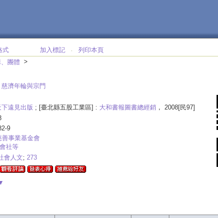
格式
加入標記
列印本頁
‧
>
構、團體
:
慈濟年輪與宗門
天下遠見出版
; [臺北縣五股工業區] :
大和書報圖書總經銷
， 2008[民97]
8
82-9
慈善事業基金會
,會社等
社會人文
;
273
▼