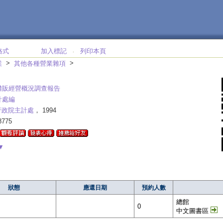
格式
加入標記
列印本頁
‧
>
>
業
其他各種營業雜項
攤販經營概況調查報告
計處編
行政院主計處
， 1994
775
▼
狀態
應還日期
預約人數
總館
0
中文圖書區