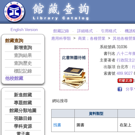
English Version
館藏記錄
詳細格式
引用格式
機讀
‧
‧
‧
>
>
應用科學類
商業；各種營業
其他各種營
館藏查詢
系統號碼
31036
新增查詢
書刊名
八十二年
查詢結果
主要著者
行政院主
查詢歷史
出版項
台北市 :
標記記錄
索書號
489.9027
8
他校館藏
分享
新進館藏
網站搜尋
專題館藏
館藏分類地圖
資料類型
視聽目錄
找書
圖書
在架上
學科資源
電子書