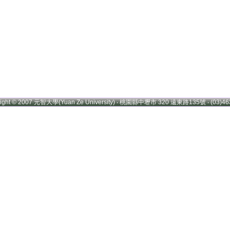
right © 2007 元智大學(Yuan Ze University) ‧ 桃園縣中壢市 320 遠東路135號 ‧ (03)46