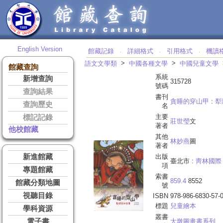
English Version
館藏記錄
詳細格式
引用格式
機讀
‧
‧
‧
>
>
語文文學類
中國各種文學
中國兒童文學
館藏查詢
系統
新增查詢
315728
號碼
查詢結果
書刊
貪睡的穿山甲
:
犁
查詢歷史
名
主要
標記記錄
莊世瑩
文
著者
他校館藏
其他
林妙燕
圖
著者
新進館藏
出版
臺北市 :
靑林國際
項
專題館藏
索書
859.4
8552
館藏分類地圖
號
視聽目錄
ISBN
978-986-6830-57-
標題
兒童繪本
學科資源
叢書
電子書
大墩圖畫書系列