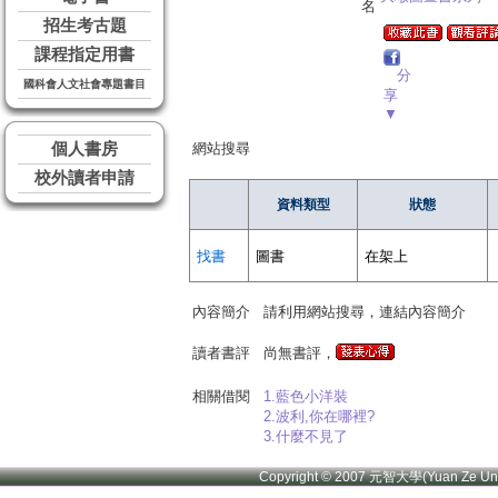
名
招生考古題
課程指定用書
分
國科會人文社會專題書目
享
▼
個人書房
網站搜尋
校外讀者申請
資料類型
狀態
找書
圖書
在架上
內容簡介
請利用網站搜尋，連結內容簡介
讀者書評
尚無書評，
相關借閱
1.藍色小洋裝
2.波利,你在哪裡?
3.什麼不見了
Copyright © 2007 元智大學(Yuan Ze U