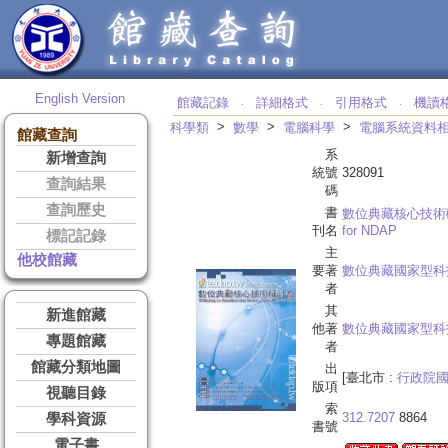
English Version
館藏記錄
詳細格式
引用格式
機讀
‧
‧
‧
>
>
>
科學類
數學
電腦科學
電腦系統資料
館藏查詢
系
新增查詢
統號
328091
查詢結果
碼
查詢歷史
書
數位典藏核心技術
刊名
for NDAP
標記記錄
主
他校館藏
要著
數位典藏國家型科
者
其
新進館藏
他著
數位典藏國家型科
專題館藏
者
館藏分類地圖
出
[臺北市 :
行政院國
版項
視聽目錄
索
312.7207
8864
學科資源
書號
電子書