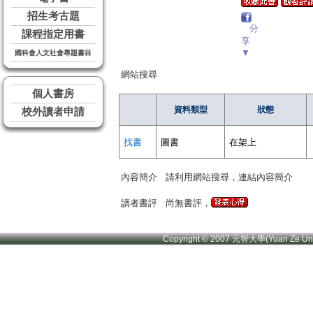
招生考古題
分
課程指定用書
享
▼
國科會人文社會專題書目
網站搜尋
個人書房
資料類型
狀態
校外讀者申請
找書
圖書
在架上
內容簡介
請利用網站搜尋，連結內容簡介
讀者書評
尚無書評，
Copyright © 2007 元智大學(Yuan Ze U