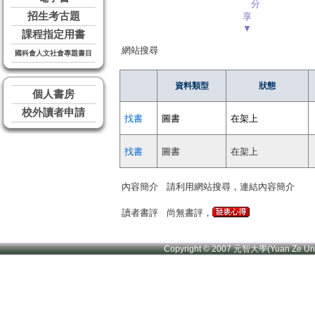
分
招生考古題
享
▼
課程指定用書
網站搜尋
國科會人文社會專題書目
資料類型
狀態
個人書房
校外讀者申請
找書
圖書
在架上
找書
圖書
在架上
內容簡介
請利用網站搜尋，連結內容簡介
讀者書評
尚無書評，
Copyright © 2007 元智大學(Yuan Ze U