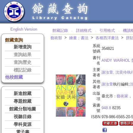
English Version
館藏記錄
詳細格式
引用格式
機讀
‧
‧
‧
>
>
>
藝術類
繪畫；書法
各種西洋畫法
拼
館藏查詢
系統
新增查詢
354821
號碼
查詢結果
書刊
ANDY WARHOL
查詢歷史
名
主要
標記記錄
謝汝萱, 沈奕伶執
著者
他校館藏
其他
謝汝萱
執行編輯;
著者
新進館藏
出版
臺北市 :
藝術家
， 
項
專題館藏
索書
948.8
8235
館藏分類地圖
號
視聽目錄
ISBN
978-986-6565-20-
學科資源
電子書