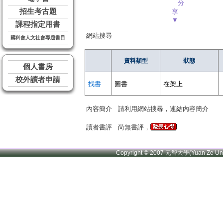
分
招生考古題
享
▼
課程指定用書
網站搜尋
國科會人文社會專題書目
資料類型
狀態
個人書房
校外讀者申請
找書
圖書
在架上
內容簡介
請利用網站搜尋，連結內容簡介
讀者書評
尚無書評，
Copyright © 2007 元智大學(Yuan Ze U