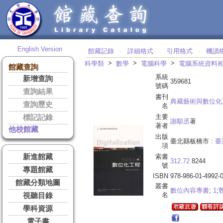
English Version
館藏記錄
詳細格式
引用格式
機讀
‧
‧
‧
>
>
>
科學類
數學
電腦科學
電腦系統資料
館藏查詢
系統
新增查詢
359681
號碼
查詢結果
書刊
典藏藝術與數位化
查詢歷史
名
主要
標記記錄
謝顒丞
著
著者
他校館藏
出版
臺北縣板橋市 :
臺
項
新進館藏
索書
312.72
8244
號
專題館藏
ISBN
978-986-01-4992-
館藏分類地圖
叢書
數位內容專書
;
1
;
名
視聽目錄
學科資源
電子書