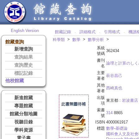
English Version
館藏記錄
詳細格式
引用格式
機讀
‧
‧
‧
>
>
>
科學類
數學
數學分析
館藏查詢
系統
新增查詢
362434
號碼
查詢結果
書刊
論理と計算のしく
查詢歷史
名
主要
標記記錄
萩谷昌己
著者
他校館藏
其他
西崎真也
著者
新進館藏
出版
東京都 :
岩波書店
項
專題館藏
索書
314
8865
館藏分類地圖
號
視聽目錄
ISBN
4000061917
標題
數學
-
基礎論
學科資源
國科會人文及社會
電子書