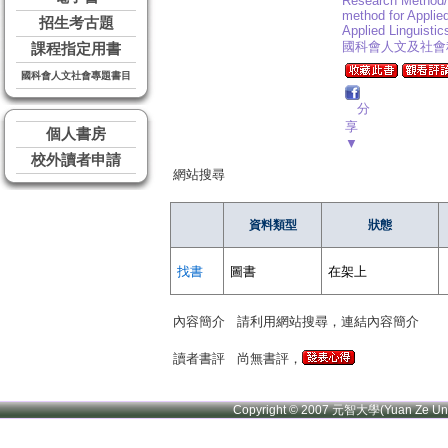
Research Method/
method for Applie
招生考古題
Applied Linguistic
國科會人文及社會
課程指定用書
國科會人文社會專題書目
分
享
個人書房
▼
校外讀者申請
網站搜尋
資料類型
狀態
找書
圖書
在架上
內容簡介
請利用網站搜尋，連結內容簡介
讀者書評
尚無書評，
Copyright © 2007 元智大學(Yuan Ze U