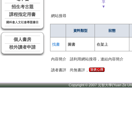
享
招生考古題
▼
課程指定用書
網站搜尋
國科會人文社會專題書目
資料類型
狀態
個人書房
找書
圖書
在架上
校外讀者申請
內容簡介
請利用網站搜尋，連結內容簡介
讀者書評
尚無書評，
Copyright © 2007 元智大學(Yuan Ze U