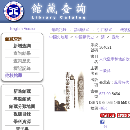
English Version
館藏記錄
詳細格式
引用格式
機讀
‧
‧
‧
>
>
>
>
中國史地類
中國斷代史
清
宣統
館藏查詢
系統
新增查詢
364021
號碼
查詢結果
書刊
末代皇帝和他的政
查詢歷史
名
主要
標記記錄
王慶祥
著者
他校館藏
出版
臺北市 :
風雲時代
項
新進館藏
索書
627.99
8464
號
專題館藏
ISBN
978-986-146-550-
館藏分類地圖
標題
傳記
視聽目錄
學科資源
分
電子書